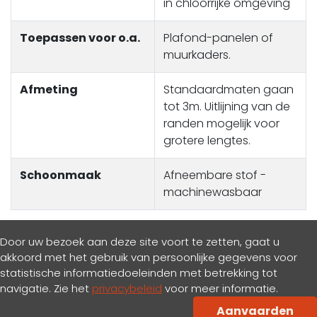
in chloorrijke omgeving
Toepassen voor o.a.
Plafond-panelen of
muurkaders.
Afmeting
Standaardmaten gaan
tot 3m. Uitlijning van de
randen mogelijk voor
grotere lengtes.
Schoonmaak
Afneembare stof -
machinewasbaar
Door uw bezoek aan deze site voort te zetten, gaat u
akkoord met het gebruik van persoonlijke gegevens voor
statistische informatiedoeleinden met betrekking tot
navigatie. Zie het
privacybeleid
voor meer informatie.
Privacy & cookiesbeleid
Aanvaarden