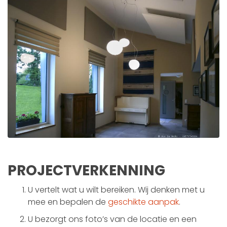
PROJECTVERKENNING
U vertelt wat u wilt bereiken. Wij denken met u
mee en bepalen de
geschikte aanpak
.
U bezorgt ons foto’s van de locatie en een