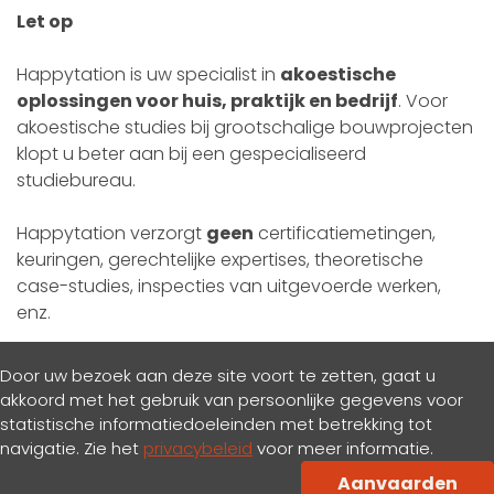
Let op
Happytation is uw specialist in
akoestische
oplossingen voor huis, praktijk en bedrijf
. Voor
akoestische studies bij grootschalige bouwprojecten
klopt u beter aan bij een gespecialiseerd
studiebureau.
Happytation verzorgt
geen
certificatiemetingen,
keuringen, gerechtelijke expertises, theoretische
case-studies, inspecties van uitgevoerde werken,
enz.
Door uw bezoek aan deze site voort te zetten, gaat u
akkoord met het gebruik van persoonlijke gegevens voor
statistische informatiedoeleinden met betrekking tot
navigatie. Zie het
privacybeleid
voor meer informatie.
Privacy & cookiesbeleid
Aanvaarden