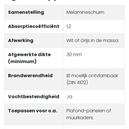
Samenstelling
Melamineschuim
Absorptiecoëfficiënt
1,2
Afwerking
Wit of Grijs in de massa
Afgewerkte dikte
30 mm
(minimum)
Brandwerendheid
B1 moeilijk ontvlambaar
(DIN 4102)
Vochtbestendigheid
Ja
Toepassen voor o.a.
Plafond-panelen of
muurkaders.