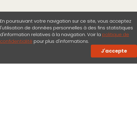
En poursuivant votre navigation sur ce site, vous acceptez
l'utilisation de données personnelles à des fins statistiques
d'information relatives à la navigation. Voir la
politique de
confidentialité
pour plus d'informations.
NOS MATÉRIAUX
J'accepte
Des matériaux
respectueux de
l’environnement
Esthétiques
Certifiés
Ecologiques
Durables